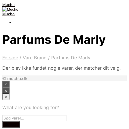
Mucho
Mucho
Parfums De Marly
Forside
/
Vare Brand
/
Parfums De Marly
Der blev ikke fundet nogle varer, der matcher dit valg.
© mucho.dk
×
×
×
What are you looking for?