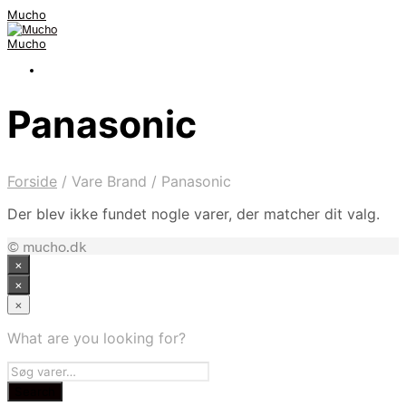
Mucho
Mucho
Panasonic
Forside
/
Vare Brand
/
Panasonic
Der blev ikke fundet nogle varer, der matcher dit valg.
© mucho.dk
×
×
×
What are you looking for?