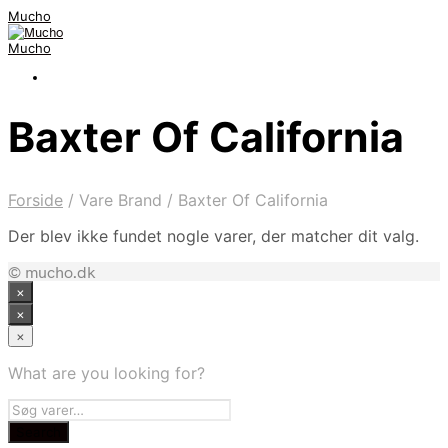
Mucho
Mucho
Baxter Of California
Forside
/
Vare Brand
/
Baxter Of California
Der blev ikke fundet nogle varer, der matcher dit valg.
© mucho.dk
×
×
×
What are you looking for?