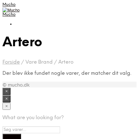
Mucho
Mucho
Artero
Forside
/
Vare Brand
/
Artero
Der blev ikke fundet nogle varer, der matcher dit valg.
© mucho.dk
×
×
×
What are you looking for?