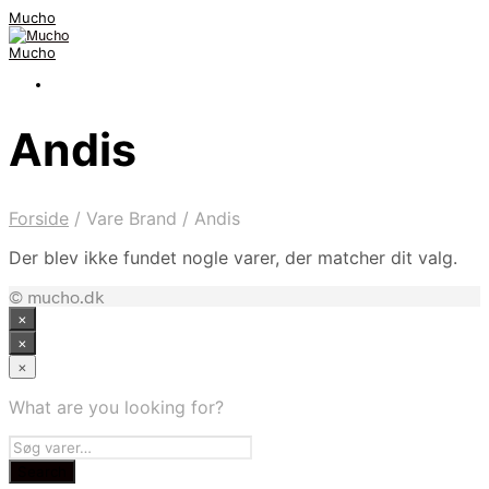
Mucho
Mucho
Andis
Forside
/
Vare Brand
/
Andis
Der blev ikke fundet nogle varer, der matcher dit valg.
© mucho.dk
×
×
×
What are you looking for?